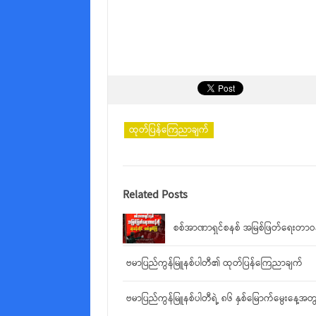
ထုတ်ပြန်ကြေညာချက်
Related Posts
စစ်အာဏာရှင်စနစ် အမြစ်ဖြတ်ရေးတာဝန်က
ဗမာပြည်ကွန်မြူနစ်ပါတီ၏ ထုတ်ပြန်ကြေညာချက်
ဗမာပြည်ကွန်မြူနစ်ပါတီရဲ့ ၈၆ နှစ်မြောက်မွေးနေ့အ