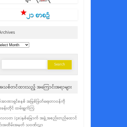
Archives
chives
Search
for:
အသစ်တင်ထားသည့် အကြောင်းအရာများ
်အာဏာရှင်စနစ် အမြစ်ဖြတ်ရေးတာဝန်ကို
ံးခန်းတိုင် ထမ်းရွက်ကြ
လလတ (၄၈)နှစ်မြောက် အဖွဲ့အစည်းတည်ထောင်
င်းအထိမ်းအမှတ် သဝဏ်လွှာ