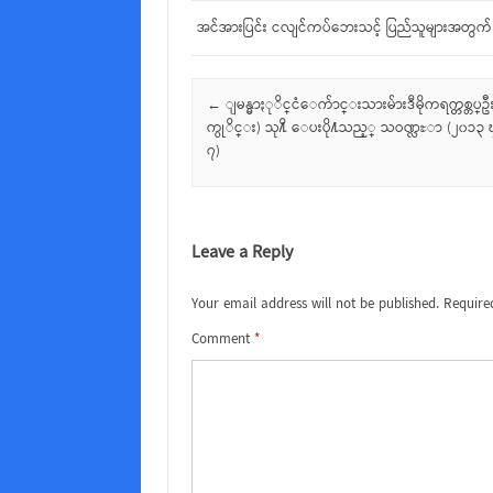
အင်အားပြင်း ငလျင်ကပ်ဘေးသင့် ပြည်သူများအတွက်
Post navigation
←
ျမန္မာႏုိင္ငံေက်ာင္းသားမ်ားဒီမိုကရက္တစ္တပ္
က္ပုိင္း) သု႔ိ ေပးပို႔သည့္ သဝဏ္လႊာ (၂၀၁၃
၇)
Leave a Reply
Your email address will not be published.
Require
Comment
*