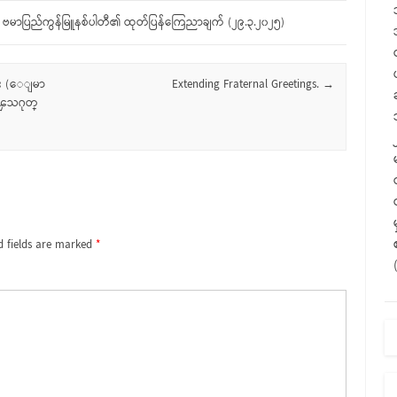
 ဗမာပြည်ကွန်မြူနစ်ပါတီ၏ ထုတ်ပြန်ကြေညာချက် (၂၉.၃.၂၀၂၅)
ဦး (ေျမာ
Extending Fraternal Greetings.
→
 ၾသဂုတ္
d fields are marked
*