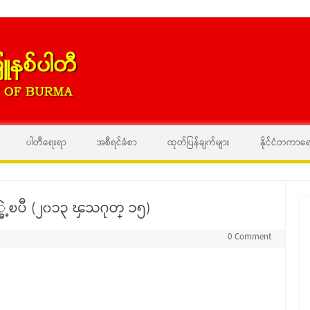
Skip to content
ပါတီရေးရာ
အစီရင်ခံစာ
ထုတ်ပြန်ချက်များ
နိုင်ငံတကာရ
့ၿပီ (၂၀၁၃ ၾသဂုတ္ ၁၅)
0 Comment