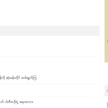
ို ဆုံးခန်းတိုင် ထမ်းရွက်ကြ
တွက် ပါတီဗဟိုရဲ့ အမှာစကား