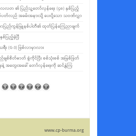
လတ ၏ ပြည်သူ့တော်လှန်ရေး (၄၈) နှစ်ပြည့်
စ်ပတ်လည် အခမ်းအနားသို့ ပေးပို့သော သဝဏ်လွှာ
မာပြည်ကွန်မြူနစ်ပါတီ၏ ထုတ်ပြန်ကြေညာချက်
နှစ်ပြည့်ခဲ့ပြီ
ီသရီး (G-3) ဖြစ်လာမှာလား
ည်ချစ်စိတ်ဓာတ် စွဲကိုင်ပြီး စစ်သုံးစစ် အမြစ်ဖြတ်
းနဲ့ အတွေးအခေါ် တော်လှန်ရေးကို ဆင်နွှဲကြ
www.cp-burma.org