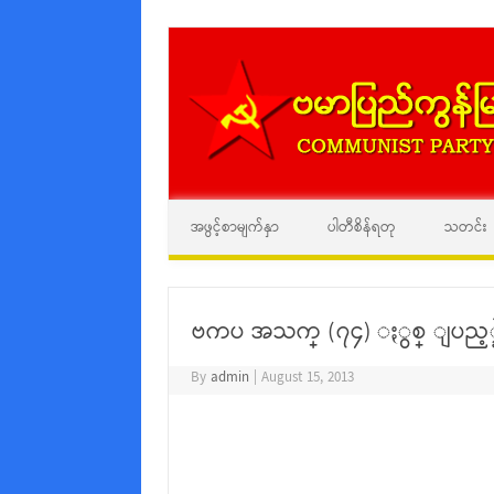
အဖွင့်စာမျက်နှာ
ပါတီစိန်ရတု
သတင်း
ဗကပ အသက္ (၇၄) ႏွစ္ ျပည့္ခဲ
By
admin
|
August 15, 2013