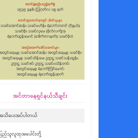
အင်တာနေရှင်နယ်သီချင်း
အသိပေးအပ်ပါတယ်
ပြည်သူလူထုအပေါင်းတို့