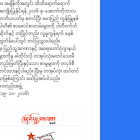
၁။ အချိန်တိုအတွင်း ထိထိရောက်ရောက်
အကျိုးပြုနိုင်ရန် ၂၀၁၆ ခု၊ အောက်တိုဘာလ
တတိယပတ်မှ စတင်ပြီး ဗမာပြည် ကွန်မြူနစ်
ပါတီ၏ စာစောင်စာတမ်းများကို ပါတီဝက်ဘ်
ဆိုက်နှင့် တပြိုင်တည်း လူမှုကွန်ရက် ဖေ့စ်
ဘွတ်ခ်ပေါ်တွင် တင်ပြသွားပါမည်။
၂။ ပြည်သူ့အာဏာနှင့် အရေးတော်ပုံဂျာနယ်
များကိုမူ ခါတိုင်းလို တအုပ်လုံးမတင်သေးမီ
တည်းဖြတ်ပြီးနှင့်သော စာမူများကို တပုဒ်စီ
တင်ထားနှင့်ပါမည်။ ပြီးမှ တအုပ်လုံး ထပ်တင်
မှာဖြစ်ကြောင်း ဖော်ပြအပ်ပါသည်။
စာတည်းအဖွဲ့
(၁၉- ၁၀- ၂၀၁၆)