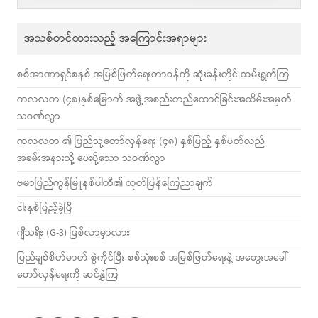
အသစ်တင်ထားသည့် အကြောင်းအရာများ
စစ်အာဏာရှင်စနစ် အမြစ်ဖြတ်ရေးတာဝန်ကို ဆုံးခန်းတိုင် ထမ်းရွက်ကြ
ကလလတ (၄၈)နှစ်မြောက် အဖွဲ့အစည်းတည်ထောင်ခြင်းအထိမ်းအမှတ်
သဝဏ်လွှာ
ကလလတ ၏ ပြည်သူ့တော်လှန်ရေး (၄၈) နှစ်ပြည့် နှစ်ပတ်လည်
အခမ်းအနားသို့ ပေးပို့သော သဝဏ်လွှာ
ဗမာပြည်ကွန်မြူနစ်ပါတီ၏ ထုတ်ပြန်ကြေညာချက်
ငါးနှစ်ပြည့်ခဲ့ပြီ
ဂျီသရီး (G-3) ဖြစ်လာမှာလား
ပြည်ချစ်စိတ်ဓာတ် စွဲကိုင်ပြီး စစ်သုံးစစ် အမြစ်ဖြတ်ရေးနဲ့ အတွေးအခေါ်
တော်လှန်ရေးကို ဆင်နွှဲကြ