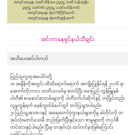
အင်တာနေရှင်နယ်သီချင်း
အသိပေးအပ်ပါတယ်
ပြည်သူလူထုအပေါင်းတို့
၁။ အချိန်တိုအတွင်း ထိထိရောက်ရောက် အကျိုးပြုနိုင်ရန် ၂၀၁၆ ခု၊
အောက်တိုဘာလ တတိယပတ်မှ စတင်ပြီး ဗမာပြည် ကွန်မြူနစ်
ပါတီ၏ စာစောင်စာတမ်းများကို ပါတီဝက်ဘ်ဆိုက်နှင့် တပြိုင်တည်း
လူမှုကွန်ရက် ဖေ့စ်ဘွတ်ခ်ပေါ်တွင် တင်ပြသွားပါမည်။
၂။ ပြည်သူ့အာဏာနှင့် အရေးတော်ပုံဂျာနယ်များကိုမူ ခါတိုင်းလို တ
အုပ်လုံးမတင်သေးမီ တည်းဖြတ်ပြီးနှင့်သော စာမူများကို တပုဒ်စီ
တင်ထားနှင့်ပါမည်။ ပြီးမှ တအုပ်လုံး ထပ်တင်မှာဖြစ်ကြောင်း
ဖော်ပြအပ်ပါသည်။