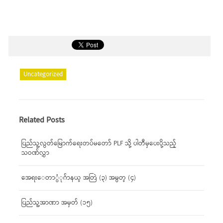
Uncategorized
Related Posts
ပြည်သူ့လွတ်မြောက်ရေးတပ်မတော် PLF သို့ ပါတီမှပေးပို့သည့်
သဝဏ်လွှာ
အေရးေတာ္ပံုဂ်ာနယ္ အတြဲ (၃) အမွတ္ (၄)
ပြည်သူ့အာဏာ အမှတ် (၁၅)