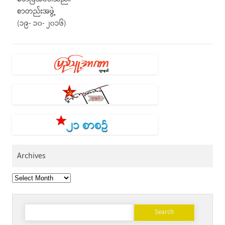
စာတည်းအဖွဲ့
(၁၉- ၁၀- ၂၀၁၆)
Archives
Archives
Search
for: