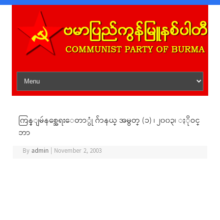
Skip to content
ကြန္ျမဴနစ္အေရးေတာ္ပုံ ဂ်ာနယ္ အမွတ္ (၁) ၊ ၂၀၀၃၊ ႏိုဝင္
ဘာ
By
admin
|
November 2, 2003