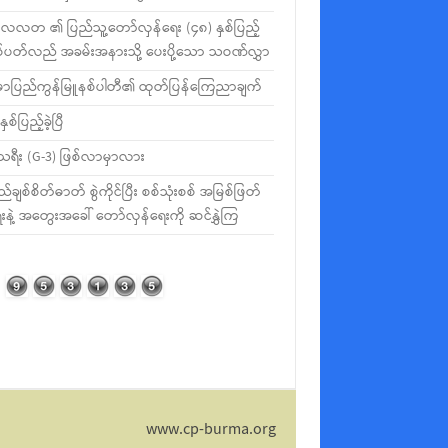
လတ ၏ ပြည်သူ့တော်လှန်ရေး (၄၈) နှစ်ပြည့်
စ်ပတ်လည် အခမ်းအနားသို့ ပေးပို့သော သဝဏ်လွှာ
မာပြည်ကွန်မြူနစ်ပါတီ၏ ထုတ်ပြန်ကြေညာချက်
နှစ်ပြည့်ခဲ့ပြီ
ီသရီး (G-3) ဖြစ်လာမှာလား
ည်ချစ်စိတ်ဓာတ် စွဲကိုင်ပြီး စစ်သုံးစစ် အမြစ်ဖြတ်
းနဲ့ အတွေးအခေါ် တော်လှန်ရေးကို ဆင်နွှဲကြ
www.cp-burma.org