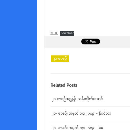
21_05
Download
၂၁-စာစဉ်
Related Posts
၂၁ စာစဉ်အညွှန်း သန်းထိုက်အောင်
၂၁- စာစဉ်၊ အမှတ် ၁၄၊ ၂၀၀၉ – နိုဝင်ဘာ
၂၁- စာစဉ်၊ အမှတ် ၁၃၊ ၂၀၀၉ – မေ