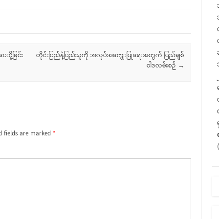
ပို့ခြင်း
တိုင်းပြည်နဲ့ပြည်သူကို အလုပ်အကျွေးပြုရေးအတွက် ပြည်ချစ်
ဝါဒလမ်းစဉ်
→
d fields are marked
*