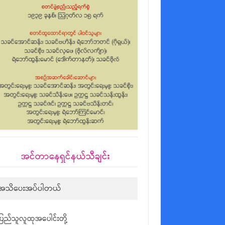
အင်တာနေရှင်နယ်သီချင်း
အသိပေးအပ်ပါတယ်
ပြည်သူလူထုအပေါင်းတို့