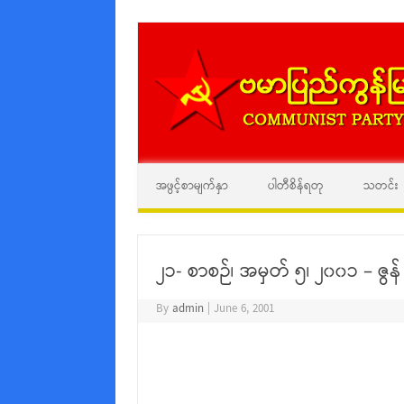
အဖွင့်စာမျက်နှာ
ပါတီစိန်ရတု
သတင်း
၂၁- စာစဉ်၊ အမှတ် ၅၊ ၂၀၀၁ – ဇွန်
By
admin
|
June 6, 2001