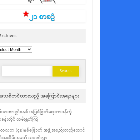
Archives
chives
Search
for:
အသစ်တင်ထားသည့် အကြောင်းအရာများ
်အာဏာရှင်စနစ် အမြစ်ဖြတ်ရေးတာဝန်ကို
ံးခန်းတိုင် ထမ်းရွက်ကြ
လလတ (၄၈)နှစ်မြောက် အဖွဲ့အစည်းတည်ထောင်
င်းအထိမ်းအမှတ် သဝဏ်လွှာ