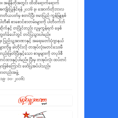
၁။ အချိန်တိုအတွင်း ထိထိရောက်ရောက်
အကျိုးပြုနိုင်ရန် ၂၀၁၆ ခု၊ အောက်တိုဘာလ
တတိယပတ်မှ စတင်ပြီး ဗမာပြည် ကွန်မြူနစ်
ပါတီ၏ စာစောင်စာတမ်းများကို ပါတီဝက်ဘ်
ဆိုက်နှင့် တပြိုင်တည်း လူမှုကွန်ရက် ဖေ့စ်
ဘွတ်ခ်ပေါ်တွင် တင်ပြသွားပါမည်။
၂။ ပြည်သူ့အာဏာနှင့် အရေးတော်ပုံဂျာနယ်
များကိုမူ ခါတိုင်းလို တအုပ်လုံးမတင်သေးမီ
တည်းဖြတ်ပြီးနှင့်သော စာမူများကို တပုဒ်စီ
တင်ထားနှင့်ပါမည်။ ပြီးမှ တအုပ်လုံး ထပ်တင်
မှာဖြစ်ကြောင်း ဖော်ပြအပ်ပါသည်။
စာတည်းအဖွဲ့
(၁၉- ၁၀- ၂၀၁၆)