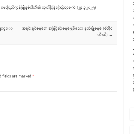
 ဗမာပြည်ကွန်မြူနစ်ပါတီ၏ ထုတ်ပြန်ကြေညာချက် (၂၉.၃.၂၀၂၅)
ပဳျပင္ေျ
အရင်းရှင်စနစ်၏ အမြင့်ဆုံးစနစ်ဖြစ်သော နယ်ချဲ့စနစ် (ဗီအိုင်
လီနင်)
→
d fields are marked
*