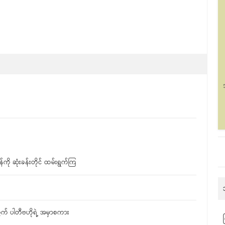
ို ဆုံးခန်းတိုင် ထမ်းရွက်ကြ
တွက် ပါတီဗဟိုရဲ့ အမှာစကား