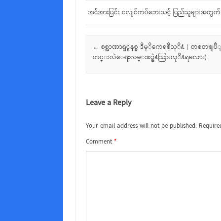
အင်အားပြင်း ငလျင်ကပ်ဘေးသင့် ပြည်သူများအတွက်
Post navigation
←
စစ္အာဏာရွင္စနစ္မွ ဒီမုိကေရစီသုိ႔ ( တစတစျ
ပာင္းလဲေရးလမ္းစဥ္နဲ႔သြားလုိ႔ရမလား)
Leave a Reply
Your email address will not be published.
Require
Comment
*