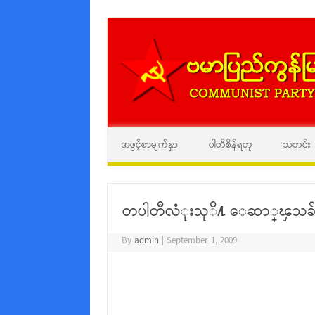
အဖွင့်စာမျက်နှာ
ပါတီစိန်ရတု
သတင်း
တပါတီလံုးသုိ႔ ေဆာ္ၾသခ်က္ 
By
admin
|
September 1, 2009