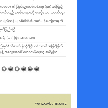
လတ ၏ ပြည်သူ့တော်လှန်ရေး (၄၈) နှစ်ပြည့်
စ်ပတ်လည် အခမ်းအနားသို့ ပေးပို့သော သဝဏ်လွှာ
မာပြည်ကွန်မြူနစ်ပါတီ၏ ထုတ်ပြန်ကြေညာချက်
နှစ်ပြည့်ခဲ့ပြီ
ီသရီး (G-3) ဖြစ်လာမှာလား
ည်ချစ်စိတ်ဓာတ် စွဲကိုင်ပြီး စစ်သုံးစစ် အမြစ်ဖြတ်
းနဲ့ အတွေးအခေါ် တော်လှန်ရေးကို ဆင်နွှဲကြ
www.cp-burma.org