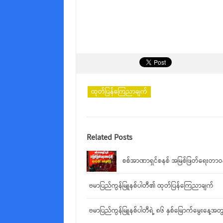
ထုတ်ပြန်ကြေညာချက်
Related Posts
စစ်အာဏာရှင်စနစ် အမြစ်ဖြတ်ရေးတာဝန်က
ဗမာပြည်ကွန်မြူနစ်ပါတီ၏ ထုတ်ပြန်ကြေညာချက်
ဗမာပြည်ကွန်မြူနစ်ပါတီရဲ့ ၈၆ နှစ်မြောက်မွေးနေ့အ