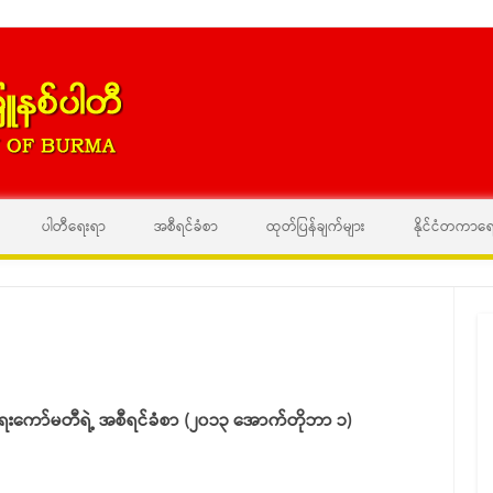
Skip to content
ပါတီရေးရာ
အစီရင်ခံစာ
ထုတ်ပြန်ချက်များ
နိုင်ငံတကာရ
ုံးရေးကော်မတီရဲ့ အစီရင်ခံစာ (၂၀၁၃ အောက်တိုဘာ ၁)