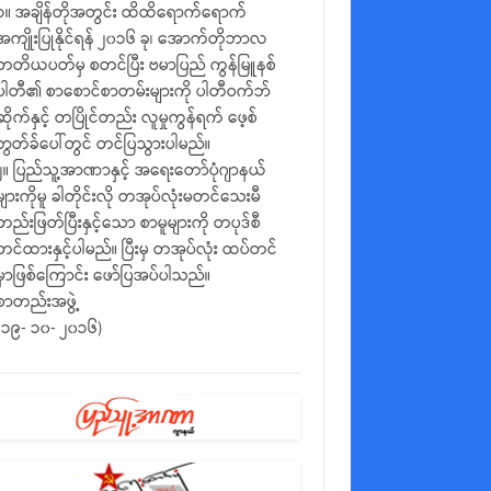
၁။ အချိန်တိုအတွင်း ထိထိရောက်ရောက်
အကျိုးပြုနိုင်ရန် ၂၀၁၆ ခု၊ အောက်တိုဘာလ
တတိယပတ်မှ စတင်ပြီး ဗမာပြည် ကွန်မြူနစ်
ပါတီ၏ စာစောင်စာတမ်းများကို ပါတီဝက်ဘ်
ဆိုက်နှင့် တပြိုင်တည်း လူမှုကွန်ရက် ဖေ့စ်
ဘွတ်ခ်ပေါ်တွင် တင်ပြသွားပါမည်။
၂။ ပြည်သူ့အာဏာနှင့် အရေးတော်ပုံဂျာနယ်
များကိုမူ ခါတိုင်းလို တအုပ်လုံးမတင်သေးမီ
တည်းဖြတ်ပြီးနှင့်သော စာမူများကို တပုဒ်စီ
တင်ထားနှင့်ပါမည်။ ပြီးမှ တအုပ်လုံး ထပ်တင်
မှာဖြစ်ကြောင်း ဖော်ပြအပ်ပါသည်။
စာတည်းအဖွဲ့
(၁၉- ၁၀- ၂၀၁၆)