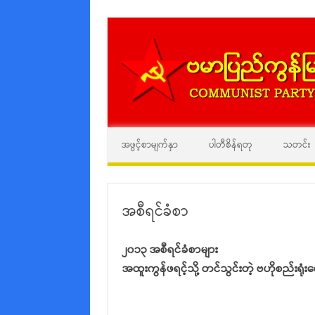
အဖွင့်စာမျက်နှာ
ပါတီစိန်ရတု
သတင်း
အစီရင်ခံစာ
၂၀၁၃ အစီရင်ခံစာများ
အထူးကွန်ဖရင့်သို့ တင်သွင်းတဲ့ ဗဟိုစည်းရ