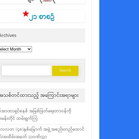
Archives
chives
Search
for:
အသစ်တင်ထားသည့် အကြောင်းအရာများ
်အာဏာရှင်စနစ် အမြစ်ဖြတ်ရေးတာဝန်ကို
ံးခန်းတိုင် ထမ်းရွက်ကြ
လလတ (၄၈)နှစ်မြောက် အဖွဲ့အစည်းတည်ထောင်
င်းအထိမ်းအမှတ် သဝဏ်လွှာ