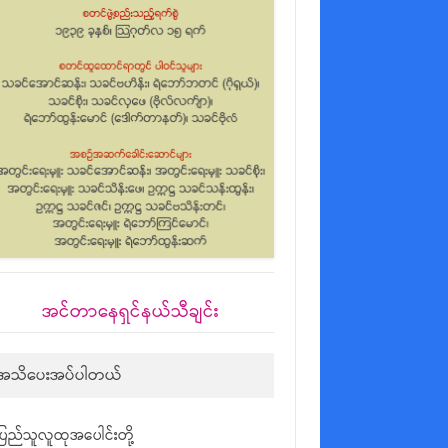
အင်တာနေရှင်နယ်သီချင်း
အသိပေးအပ်ပါတယ်
ပြည်သူလူထုအပေါင်းတို့