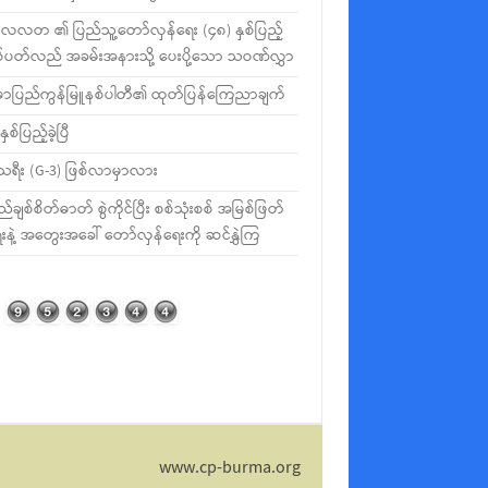
လတ ၏ ပြည်သူ့တော်လှန်ရေး (၄၈) နှစ်ပြည့်
စ်ပတ်လည် အခမ်းအနားသို့ ပေးပို့သော သဝဏ်လွှာ
မာပြည်ကွန်မြူနစ်ပါတီ၏ ထုတ်ပြန်ကြေညာချက်
နှစ်ပြည့်ခဲ့ပြီ
ီသရီး (G-3) ဖြစ်လာမှာလား
ည်ချစ်စိတ်ဓာတ် စွဲကိုင်ပြီး စစ်သုံးစစ် အမြစ်ဖြတ်
းနဲ့ အတွေးအခေါ် တော်လှန်ရေးကို ဆင်နွှဲကြ
www.cp-burma.org